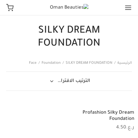
SILKY DREAM
FOUNDATION
الرئيسية
/
SILKY DREAM FOUNDATION
/
Foundation
/
Face
Profashion Silky Dream
Foundation
ر.ع.
4.50