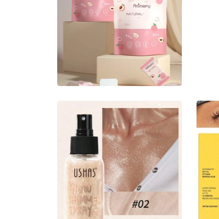
20 PC Compressed towel
٢٠ قطعة مناديل تنظيف وجه
مضغوطه
1.35
ر.ع.
-
2.00
ر.ع.
Add to basket
Highlight Palette Glitter
Face contour هايلايتر جليتر
Br
،
للجسم والوجه لؤلؤي
1.20
ر.ع.
-
2.20
ر.ع.
1.
Add to basket
Ad