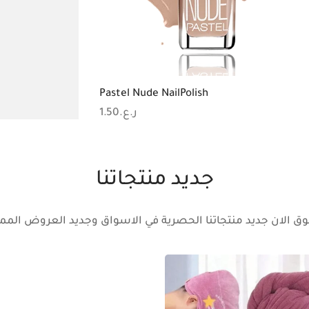
ssproof
Pastel Nude NailPolish
1.50
ر.ع.
rge Capacity Multi-layer
جديد منتجاتنا
eup Bag حقيبة مكياج
متعددة الطبقات بسع
كبي
ق الان جديد منتجاتنا الحصرية في الاسواق وجديد العروض الممي
.00
ر.ع.
-
4.50
ر.ع.
d to basket