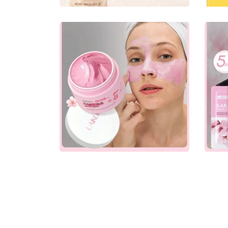
JAPAN Sakura Mud Mask ,
J
من
قناع الطين من ساكورا
ا
الياباني ٢٥ جرام
1.00
ر.ع.
-
2.00
ر.ع.
0
Add to basket
Ad