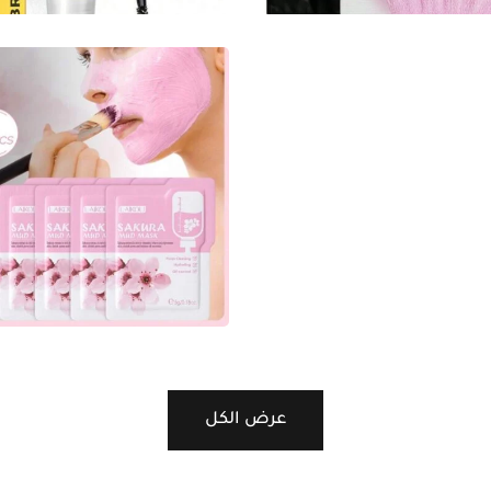
1.25
ر.ع.
-
1.85
ر.ع.
Add to basket
APAN SAKURA Face Mask
قناع الوجه الطيني 
ساكور
.55
ر.ع.
-
1.00
ر.ع.
d to basket
عرض الكل